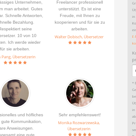
lässiges Unternehmen,
Freelancer professionell
Gr
m man arbeitet. Gutes
unterstützt. Es ist eine
Üb
r. Schnelle Antworten,
Freude, mit Ihnen zu
in
hnelle Bezahlung.
kooperieren und für sie zu
Ko
Respektiert seine
arbeiten.
ei
rsetzer. 10 von 10
Walter Dobisch, Übersetzer
E-
en. Ich werde wieder
ko
für sie arbeiten.
K
n Pang, Übersetzerin
p
* 
Ge
be
Üb
in
sionelles und höfliches
Sehr empfehlenswert!
ab
 gute Kommunikation,
Monika Rozwarzewska,
Pr
lare Anweisungen.
Übersetzerin
se
sgesamt eine gute