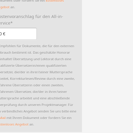
kument oder fordern Sie ein
kostenloses
gebot
an.
ostenvoranschlag für den All-in-
ervice*
Empfohlen für Dokumente, die für den externen
brauch bestimmt ist. Das geschätzte Honorar
inhaltet Übersetzung und Lektorat durch eine
alifizierte Übersetzerin/einen qualifizierten
ersetzer, die/der in ihrer/seiner Muttersprache
beitet, Korrekturlesen/Review durch eine zweite,
fahrene Übersetzerin oder einen zweiten,
fahrenen Übersetzer, die/der in ihrer/seiner
ttersprache arbeitet und eine abschließende
erprüfung durch unseren Projektmanager. Für
n verbindliches Angebot senden Sie uns bitte eine
Mail
mit Ihrem Dokument oder fordern Sie ein
stenloses Angebot
an.