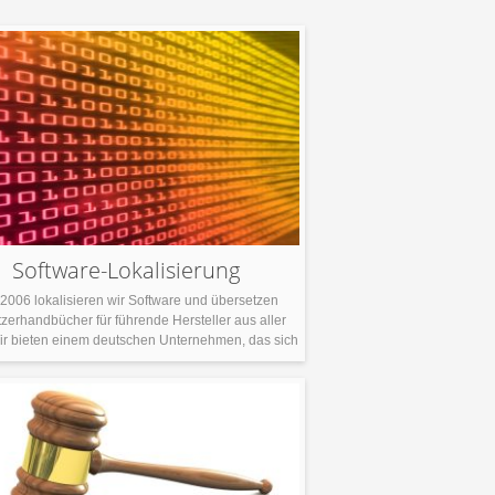
Software-Lokalisierung
 2006 lokalisieren wir Software und übersetzen
zerhandbücher für führende Hersteller aus aller
ir bieten einem deutschen Unternehmen, das sich
ein eigenes breites Spektrum an Software für die
rwaltung von Dental- und Medizinprodukten
zentriert, laufende Sprachunterstützung. Dies
gt, dass unsere Übersetzerinnen und Übersetzer
 einem fundierten technischen Hintergrund auch
ein Verständnis für die […]