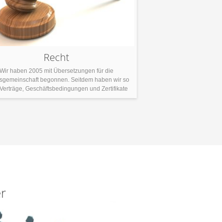
Recht
Wir haben 2005 mit Übersetzungen für die
sgemeinschaft begonnen. Seitdem haben wir so
 Verträge, Geschäftsbedingungen und Zertifikate
etzt, dass wir die genaue Anzahl gar nicht mehr
nen können. Im Jahr 2009 wurden wir mit der
ersetzung verschiedener Gesetzestexte vom
utschen ins Englische für die österreichische
Regierung beauftragt. Ob es sich um einen
Standardvertrag oder […]
r