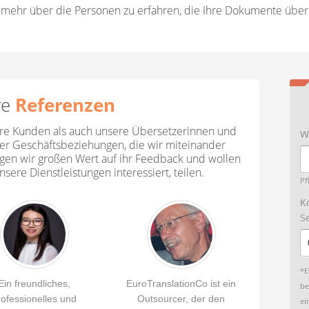
m mehr über die Personen zu erfahren, die Ihre Dokumente über
Referenzen
re
ere Kunden als auch unsere Übersetzerinnen und
W
er Geschäftsbeziehungen, die wir miteinander
legen wir großen Wert auf ihr Feedback und wollen
sere Dienstleistungen interessiert, teilen.
Pf
Hi
Hi
Hi
K
S
*E
Ein freundliches,
EuroTranslationCo ist ein
be
rofessionelles und
Outsourcer, der den
ei