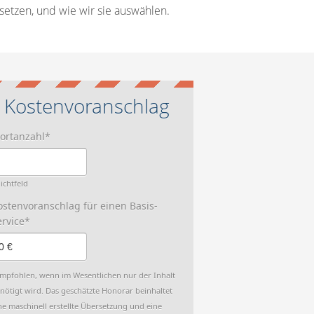
setzen, und wie wir sie auswählen.
Kostenvoranschlag
ortanzahl
*
lichtfeld
dden
dden
dden
ostenvoranschlag für einen Basis-
ervice*
mpfohlen, wenn im Wesentlichen nur der Inhalt
nötigt wird. Das geschätzte Honorar beinhaltet
ne maschinell erstellte Übersetzung und eine