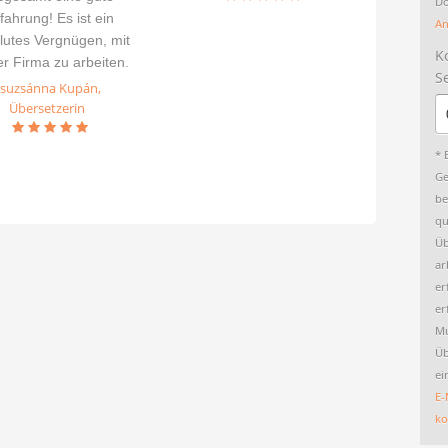
Do
fahrung! Es ist ein
An
lutes Vergnügen, mit
K
er Firma zu arbeiten.
S
Zsuzsánna Kupán,
Übersetzerin
* 
Ge
be
qu
Üb
ar
er
er
Mu
Üb
ei
E-
ko