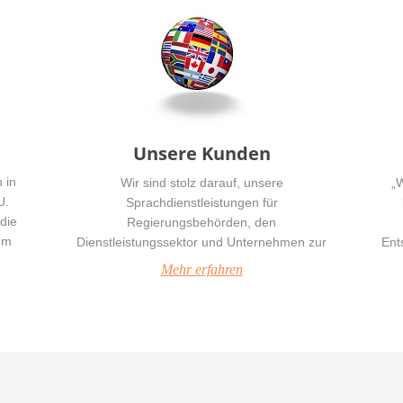
Unsere Kunden
 in
Wir sind stolz darauf, unsere
„
U.
Sprachdienstleistungen für
die
Regierungsbehörden, den
um
Dienstleistungssektor und Unternehmen zur
Ent
Verfügung zu stellen, die in ihrer Branche
Hins
Mehr erfahren
führend sind. Klicken Sie hier, um mehr über
unsere Kunden zu erfahren.