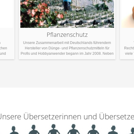
Pflanzenschutz
n
Unsere Zusammenarbeit mit Deutschlands führendem
schen
Hersteller von Dünge- und Pflanzenschutzmitteln für
Recht
 und
Profis und Hobbyanwender begann im Jahr 2008. Neben
viele
xpertise
der Übersetzung von Verpackungsetiketten,
übers
RS-
Gebrauchsanweisungen und einer Hauszeitschrift bieten
nen
stische
wir auch beglaubigte Übersetzungen der nach EU-Recht
Üb
ne gute
erforderlichen Zulassungsdokumente an. Dazu gehört
De
zer
eine umfassende Expertise in Bezug auf die Wirkstoffe
sein.
der verschiedenen Produkte, aber auch journalistische
Fähigkeiten […]
Unsere Übersetzerinnen und Übersetze