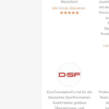
Menschen!
zuver
mit de
Ales Horak, Übersetzer
Honora
sc
Übe
Punkt
Lia
EuroTranslationCo hat für die
Profes
Deutsches SportFernsehen
Team,
GmbH bisher größere
k
Übersetzungs- und
In