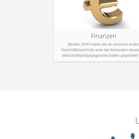
Finanzen
Bereits 2006 haben wir an unserem erste
Geschäftsbericht für eine der führenden deut
Wirtschaftsprüfungsgesellschaften gearbeitet
übersetzen inzwischen einige pro Jahr. Unsere E
umfasst sowohl das GAAP- als auch das IF
Rechnungslegungssystem. Ähnlich wie eine juri
Übersetzerin/ein juristischer Übersetzer muss ei
Finanzübersetzerin/ein guter /Finanzüberset
methodisch im Ansatz und logisch im Denken 
Folglich überschneiden sich […]