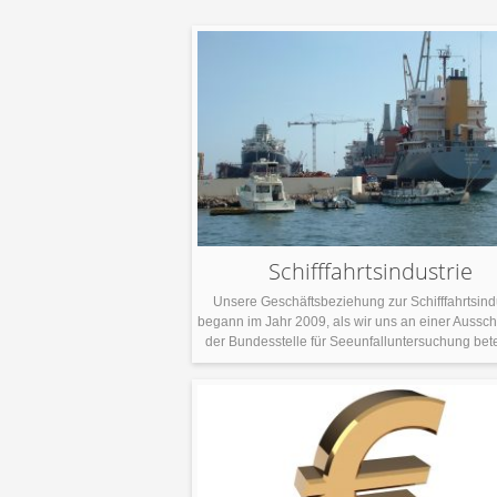
Schifffahrtsindustrie
Unsere Geschäftsbeziehung zur Schifffahrtsind
begann im Jahr 2009, als wir uns an einer Aussc
der Bundesstelle für Seeunfalluntersuchung bete
und schlussendlich den Zuschlag erhielten. 
Bundesstelle für Seeunfalluntersuchung ist e
Bundesoberbehörde in Hamburg und de
Bundesministerium für Verkehr und digitale Infras
unterstellt. Ähnlich wie die britische Abteilung
Marineunfalluntersuchungen untersucht die do
Bundesstelle Seeunfälle in […]