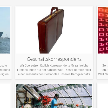
Geschäftskorrespondenz
ustrie
Wir übersetzen täglich Korrespondenz für zahlreiche
Seit
hreibung
Firmenkunden auf der ganzen Welt. Dieser Bereich stellt
Benut
iligten
einen wesentlichen Bestandteil unseres Kerngeschäfts
Welt. W
Die
dar und spiegelt die praktischen
auf s
ine
Kommunikationsanforderungen international tätiger
Ve
m
Unternehmen wider. Zur Geschäftskorrespondenz zählen
kon
truktur
E-Mails, Briefe, interne Mitteilungen sowie
verlan
 für
Kommunikation mit Kunden, die klar, präzise und kulturell
neben
rtige
angemessen formuliert sein muss. Selbst kleine Fehler in
Ton oder […]