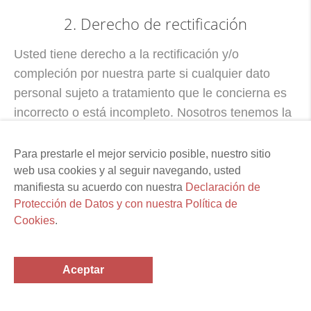
2. Derecho de rectificación
Usted tiene derecho a la rectificación y/o
compleción por nuestra parte si cualquier dato
personal sujeto a tratamiento que le concierna es
incorrecto o está incompleto. Nosotros tenemos la
obligación de realizar la rectificación pertinente sin
demoras injustificadas.
Para prestarle el mejor servicio posible, nuestro sitio
web usa cookies y al seguir navegando, usted
3. Derecho a la limitación del tratamiento
manifiesta su acuerdo con nuestra
Declaración de
Protección de Datos y con nuestra Política de
Usted puede solicitar la limitación del tratamiento
Cookies
.
de los datos personales que le conciernen si se
cumplen los siguientes requisitos:
Aceptar
1. Si refuta la exactitud de los datos personales
que le conciernen por un periodo que nos permita